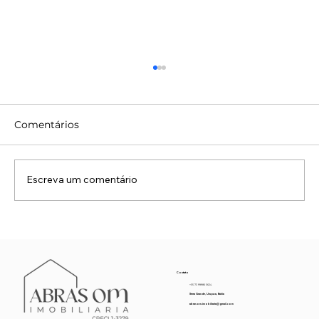
Comentários
Escreva um comentário
Capital Natural: Por que Fundos
Soberanos e UHNWIs estão Trocando
o "Real Estate" pelo "Real Planet" no
Contato
Sul da Bahia
+55 73 99986 5624
Serra Grande, Uruçuca, Bahia
abrasom.imobiliaria@gmail.com