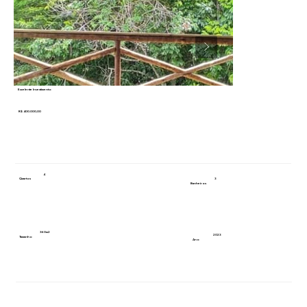
Excelente Investimento
R$ 400.000,00
4
3
Quartos
Banheiros
360m2
2023
Tamanho
Ano