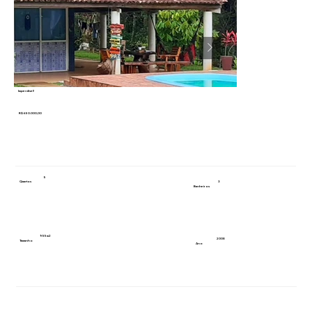
Imperdível!
R$ 650.000,00
5
3
Quartos
Banheiros
955m2
2008
Tamanho
Ano