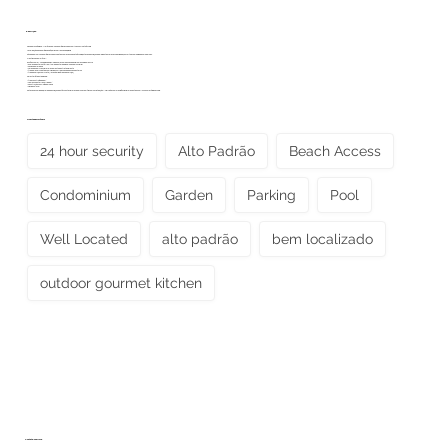
Descrição
Casa de Luxo à Beira-Mar à Venda – Condomínio Fechado com Acesso Direto à Praia
Localização: Condomínio Xandó, Sargi – Serra Grande, Bahia
Situada em um condomínio fechado privativo com acesso direto à praia, esta casa espaçosa e elegante oferece privacidade, conforto e comodidades modernas.
Destaques do Imóvel:
5 suítes com ar-condicionado, incluindo uma com banheira de hidromassagem dupla
*3 salas de estar no térreo + 1 sala de estar adicional no andar superior
*Cozinha americana
*Varandas amplas para relaxamento e entretenimento
*Área de lazer privativa com piscina, churrasqueira e banheiro externo
*Área de serviço completa (lavanderia e áreas de serviço)
Características Adicionais:
* Área construída: 350 m²
*Tamanho do terreno:*1.000 m²
*Construção concluída em 2020
*Piscina no local
Esta casa iluminada, arejada e espaçosa está pronta para receber sua família com sofisticação — perfeita como residência permanente ou um luxuoso refúgio na praia.
Ofertas do imóveis
24 hour security
Alto Padrão
Beach Access
Condominium
Garden
Parking
Pool
Well Located
alto padrão
bem localizado
outdoor gourmet kitchen
Contate-nos Hoje