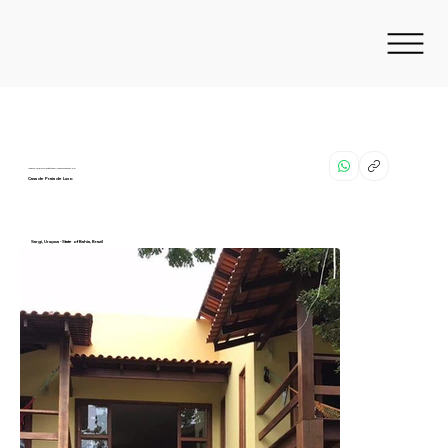
Apaixone-se por esta residência exclusiva quase à beira-mar
Casa de Praia de Luxo
Sargi, Uruçuca - State of Bahia, Brazil