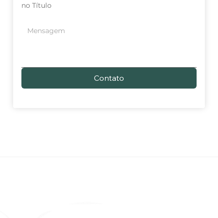
no Título
Contato