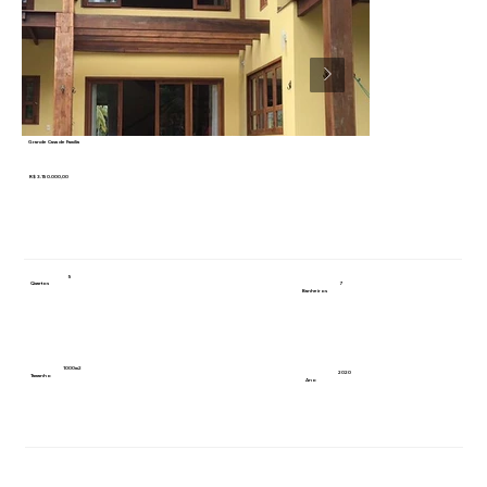
Grande Casa de Família
R$ 3.150.000,00
5
7
Quartos
Banheiros
1000m2
2020
Tamanho
Ano