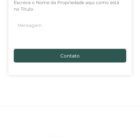
Escreva o Nome da Propriedade aqui como está 
no Título
Contato