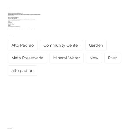
Descrição
Viva onde o conforto encontra a natureza em perfeita harmonia.
Bem-vindo ao refúgio dos seus sonhos na charmosa comunidade rural de Gaiana, localizada em Aderno, a apenas 5 km da praia e a 35 km de Ilhéus.
Destaques da propriedade:
* Terreno: 2 hectares (20.000 m²)
* Casa: 144 m² de construção nova e de alto padrão
* Sistema de energia solar ecológico com baterias de lítio de alta qualidade
* Internet Starlink de alta velocidade
* Fonte de água mineral cristalina
A apenas **100 metros da casa**: um reservatório natural deslumbrante, perfeito para mergulhos refrescantes
Gabinete de ferramentas** incluso na propriedade
Térreo:
* Cozinha espaçosa
* Ampla sala de estar aberta
* Lavanderia com armários
* Banheiro social/de serviço
Piso superior:
2 quartos com banheiro completo compartilhado
Esta é uma oportunidade rara de viver em plena imersão na natureza, com todo o conforto da tecnologia moderna.
Ofertas do imóveis
Alto Padrão
Community Center
Garden
Mata Preservada
Mineral Water
New
River
alto padrão
Contate-nos Hoje