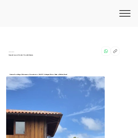
Linda construção nova
Casa de Luxo à Venda – Ecovila Gaiana
Gaiana Ecovillage, BArramares 3km adentro - BA-001 - Aritaguá, Ilhéus - State of Bahia, Brazil