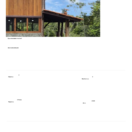
Oportunidade incrível!
R$ 1.200.000,00
2
2
Quartos
Banheiros
2 Hects
2025
Tamanho
Ano