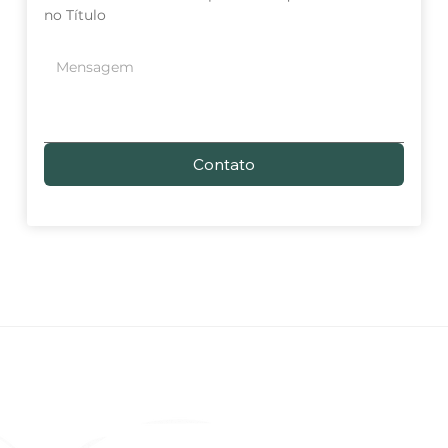
no Título
Contato