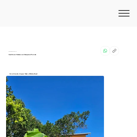
Construção Totalmente Nova
Casa Nova e Rústica com Vista para a Floresta
Serra Grande, Uruçuca - State of Bahia, Brazil