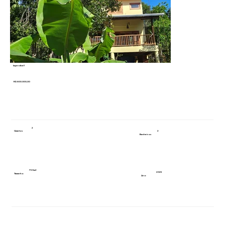
Imperdível!
R$ 800.000,00
2
2
Quartos
Banheiros
750m2
2025
Tamanho
Ano