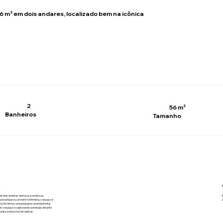
6 m² em dois andares, localizado bem na icônica
2
56 m²
Banheiros
Tamanho
 de dois andares destaca-se pela sua
ma boutique ou um bistrô intimista, o espaço é
ia. No térreo, uma pequena varanda frontal
o o espaço e capturando a energia vibrante
uta, impossível de replicar.