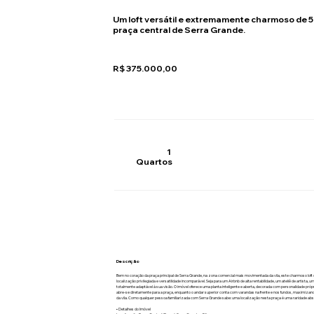
Um loft versátil e extremamente charmoso de 5
praça central de Serra Grande.
R$ 375.000,00
1
Quartos
Descrição
Bem no coração da praça principal de Serra Grande, na zona comercial mais movimentada da vila, este charmoso loft
localização privilegiada e versatilidade incomparável. Seja para um Airbnb de alta rentabilidade, um ateliê de artista, u
totalmente adaptável à sua visão. O imóvel oferece uma planta inteligente e aberta, decorada com personalidade própr
abre-se diretamente para a praça, enquanto o andar superior conta com varandas na frente e nos fundos, maximizand
da vila. Como qualquer pessoa familiarizada com Serra Grande sabe: uma localização nesta praça é uma raridade absol
▪︎ Detalhes do Imóvel