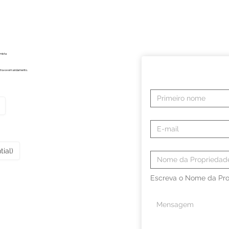
imista
contra-se em andamento.
ial)
Escreva o Nome da Pro