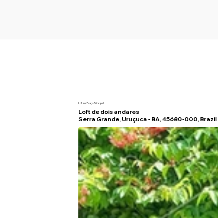
Loft na Praça Principal
Loft de dois andares
Serra Grande, Uruçuca - BA, 45680-000, Brazil