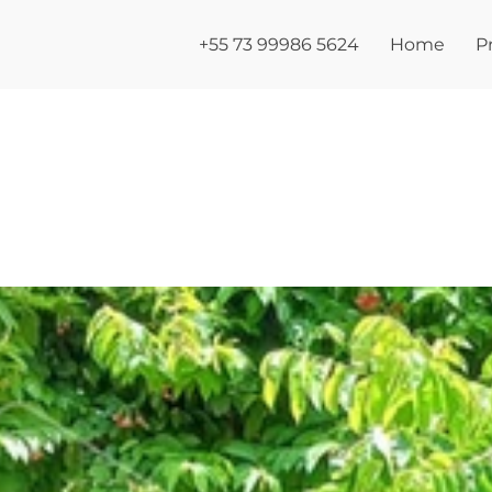
+55 73 99986 5624
Home
P