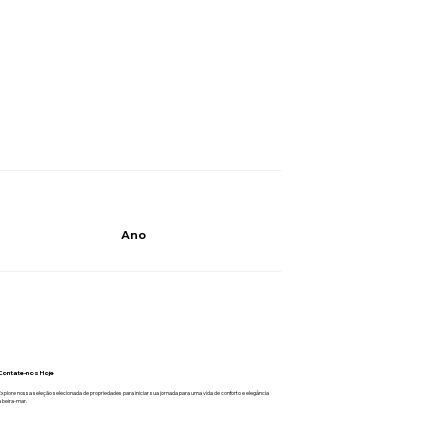
Ano
Contate-nos Hoje
Explore nossa seleção selecionada de propriedades para iniciar sua jornada para uma vida de conforto e elegância
à beira-mar.