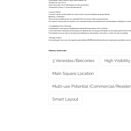
Localização: Praça Central (Praça), Serra Grande – BA
Tamanho do Lote: 28 m²
Área Construída: ~56 m² distribuídos em dois pavimentos
Zoneamento: Urbano / Comercial e Residencial
▪︎ Layout e Interior
Conceito: Loft de conceito aberto em vários níveis com personalidade de design distinta
Banheiros: 2 banheiros
Térreo: Área social/funcional com varanda frontal com acesso direto à praça principal
Piso Superior: Área do loft com quartos, com varandas frontal e traseira para maior luminosidade e ventilação cruzada
▪︎ Versatilidade e Usos Potenciais
Hospitalidade: Localização privilegiada para aluguel de temporada exclusivo (Airbnb)
Comercial/Criativo: Ideal para uma boutique, um ateliê de arte, um espaço de trabalho ou um projeto gastronômico int
Proximidade: A poucos passos da represa local (Represa), restaurantes, mercados e o centro da vida comunitária
▪︎ Situação Jurídica
Documentação: O processo de regularização fundiária (REURB) já foi oficialmente protocolado pelo proprietário e en
Ofertas do imóveis
3 Verandas/Balconies
High Visibility
Main Square Location
Multi-use Potential (Commercial/Resident
Smart Layout