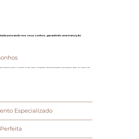
etada pensando nos seus sonhos, garantindo uma transição
Sonhos
ecionada para combinar com seu estilo de vida e objetivos de investimento. Na AbrasOM garantimos que cada anúncio seja tão único quanto as suas
ento Especializado
Perfeita