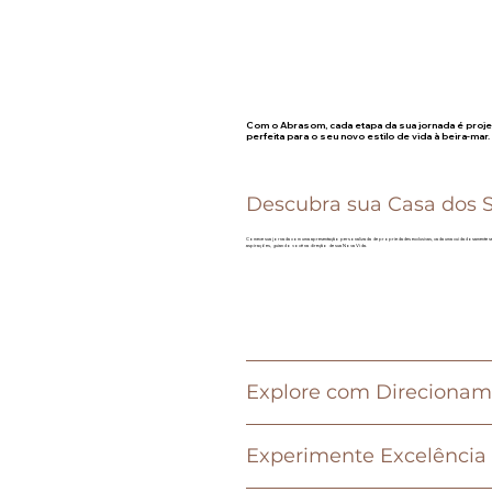
Com o Abrasom, cada etapa da sua jornada é proj
perfeita para o seu novo estilo de vida à beira-mar.
Descubra sua Casa dos 
Comece sua jornada com uma apresentação personalizada de propriedades exclusivas, cada uma cuidadosamente sel
aspirações, guiando você na direção de sua Nova Vida.
Explore com Direcionam
Experimente Excelência 