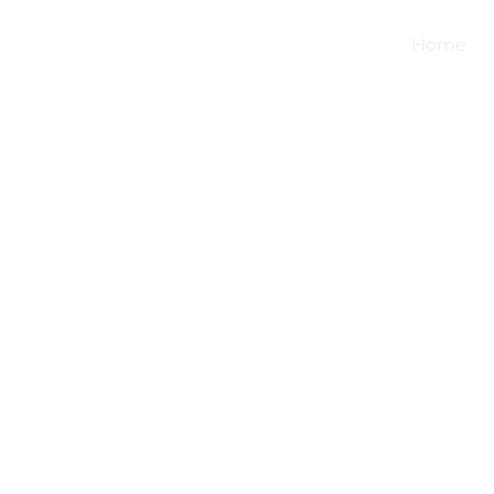
+55 73 99986 5624
Home