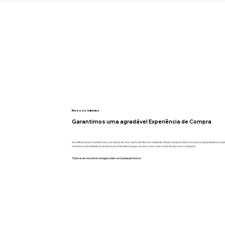
Nossos Valores
Garantimos uma agradável Experiência de Compra
Acreditamos em transformar o seu sonho de Viver perto do Mar em realidade. Nosso compromisso é fornecer propriedades exclusi
conforto e serenidade incomparáveis. Entendemos que comprar uma casa é mais do que uma transação.
Trata-se de encontrar um lugar onde você possa pertencer.