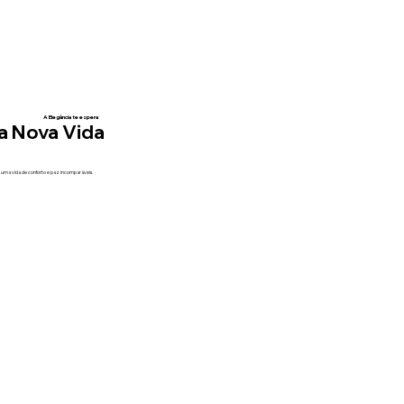
A Elegância te espera
a Nova Vida
uma vida de conforto e paz incomparáveis.