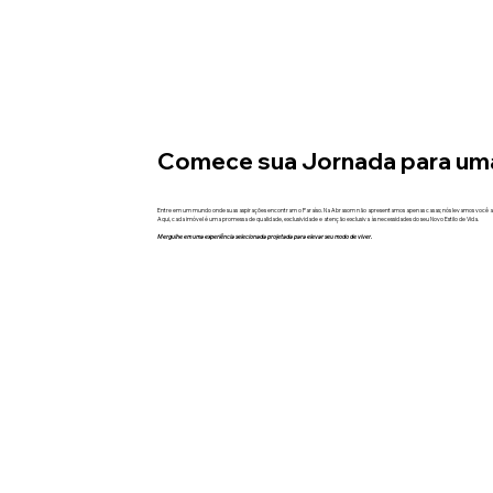
Comece sua Jornada para um
Entre em um mundo onde suas aspirações encontram o Paraíso. Na Abrasom não apresentamos apenas casas; nós levamos você a 
Aqui, cada imóvel é uma promessa de qualidade, exclusividade e atenção exclusiva às necessidades do seu Novo Estilo de Vida.
Mergulhe em uma experiência selecionada projetada para elevar seu modo de viver.