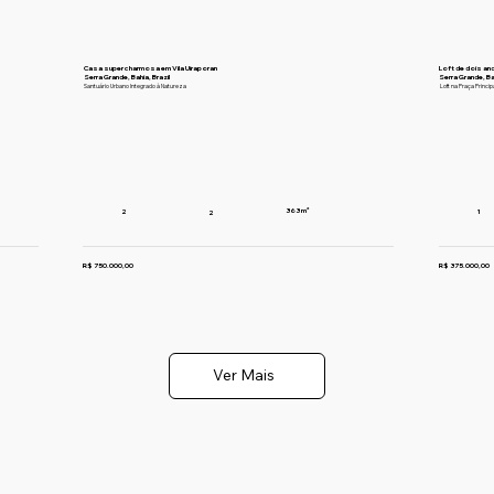
Casa super charmosa em Vila Uiraporan
Loft de dois an
Serra Grande, Bahia, Brazil
Serra Grande, Ba
Santuário Urbano Integrado à Natureza
Loft na Praça Princip
363 m²
2
1
2
R$ 750.000,00
R$ 375.000,00
Ver Mais